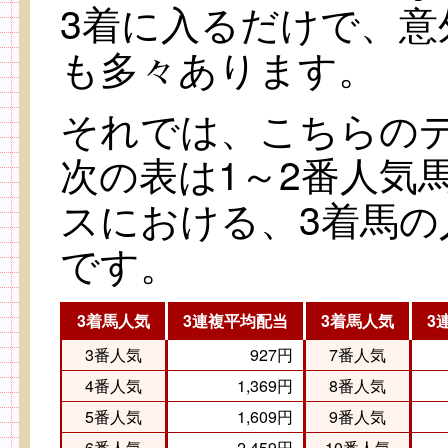
3着に入るだけで、
も多々あります。
それでは、こちらの
次の表は1～2番人気
スにおける、3着馬の
です。
3着馬人気
3連複平均配当
3着馬人気
3
3番人気
927円
7番人気
4番人気
1,369円
8番人気
5番人気
1,609円
9番人気
6番人気
2,459円
10番人気