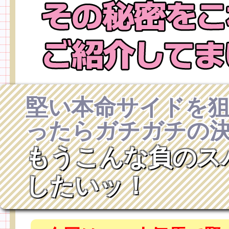
堅い本命サイドを
ったらガチガチの
もうこんな負のス
したいッ！