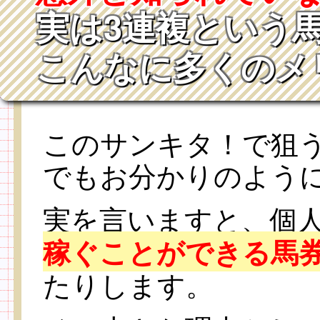
実は3連複という
こんなに多くのメ
このサンキタ！で狙
でもお分かりのよう
実を言いますと、個
稼ぐことができる馬
たりします。